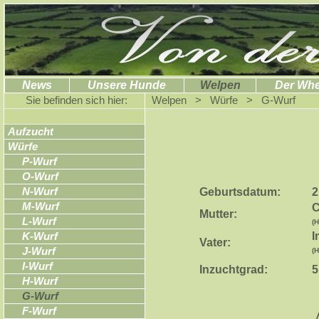
News
Unsere Hunde
Welpen
Der Wh
Sie befinden sich hier:
Welpen > Würfe > G-Wurf
Aufzucht
Würfe
P-Wurf
O-Wurf
Geburtsdatum:
2
N-Wurf
M-Wurf
C
Mutter:
L-Wurf
(H
I
K-Wurf
Vater:
J-Wurf
(
I-Wurf
Inzuchtgrad:
5
H-Wurf
G-Wurf
F-Wurf