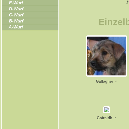
E-Wurf
D-Wurf
C-Wurf
Einzelb
B-Wurf
A-Wurf
Gallagher ♂
Gofraidh ♂